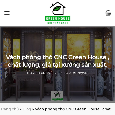
Skip
to
content
Vách phòng thờ CNC Green House ,
chất lượng, giá tại xưởng sản xuất.
POSTED ON
07/05/2021
BY
ADMIN@VN
Trang chủ
»
Blog
»
Vách phòng thờ CNC Green House , chất