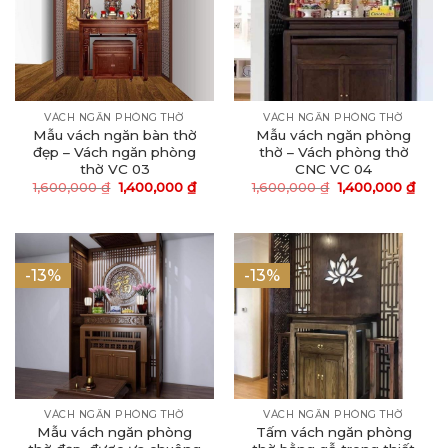
VÁCH NGĂN PHÒNG THỜ
VÁCH NGĂN PHÒNG THỜ
Mẫu vách ngăn bàn thờ
Mẫu vách ngăn phòng
đẹp – Vách ngăn phòng
thờ – Vách phòng thờ
thờ VC 03
CNC VC 04
Giá
Giá
Giá
Giá
1,600,000
₫
1,400,000
₫
1,600,000
₫
1,400,000
₫
gốc
hiện
gốc
hiện
là:
tại
là:
tại
1,600,000 ₫.
là:
1,600,000 ₫.
là:
1,400,000 ₫.
1,400
-13%
-13%
VÁCH NGĂN PHÒNG THỜ
VÁCH NGĂN PHÒNG THỜ
Mẫu vách ngăn phòng
Tấm vách ngăn phòng