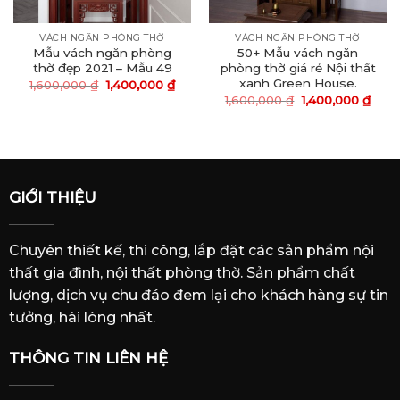
VÁCH NGĂN PHÒNG THỜ
VÁCH NGĂN PHÒNG THỜ
Mẫu vách ngăn phòng
50+ Mẫu vách ngăn
thờ đẹp 2021 – Mẫu 49
phòng thờ giá rẻ Nội thất
xanh Green House.
Giá
Giá
1,600,000
₫
1,400,000
₫
gốc
hiện
Giá
Giá
1,600,000
₫
1,400,000
₫
là:
tại
n
gốc
hiện
1,600,000 ₫.
là:
là:
tại
1,400,000 ₫.
1,600,000 ₫.
là:
00,000 ₫.
1,400
GIỚI THIỆU
Chuyên thiết kế, thi công, lắp đặt các sản phẩm nội
thất gia đình, nội thất phòng thờ. Sản phẩm chất
lượng, dịch vụ chu đáo đem lại cho khách hàng sự tin
tưởng, hài lòng nhất.
THÔNG TIN LIÊN HỆ