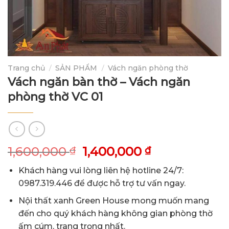
Trang chủ
/
SẢN PHẨM
/
Vách ngăn phòng thờ
Vách ngăn bàn thờ – Vách ngăn
phòng thờ VC 01
Giá
Giá
1,600,000
1,400,000
₫
₫
gốc
hiện
Khách hàng vui lòng liên hệ hotline 24/7:
là:
tại
0987.319.446 để được hỗ trợ tư vấn ngay.
1,600,000 ₫.
là:
1,400,000 ₫.
Nội thất xanh Green House mong muốn mang
đến cho quý khách hàng không gian phòng thờ
ấm cúm, trang trọng nhất.