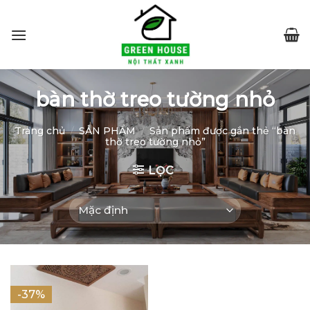
Skip
to
content
bàn thờ treo tường nhỏ
Trang chủ
/
SẢN PHẨM
/
Sản phẩm được gắn thẻ “bàn
thờ treo tường nhỏ”
LỌC
-37%