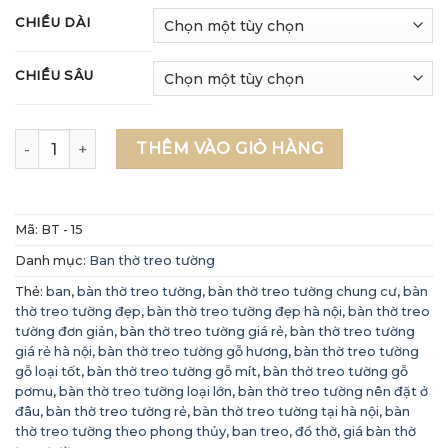
CHIỀU DÀI
CHIỀU SÂU
Bàn thờ treo tường gỗ pơmu - BT 15 số lượng
THÊM VÀO GIỎ HÀNG
Mã:
BT - 15
Danh mục:
Ban thờ treo tường
Thẻ:
ban
,
bàn thờ treo tường
,
bàn thờ treo tường chung cư
,
bàn
thờ treo tường đẹp
,
bàn thờ treo tường đẹp hà nội
,
bàn thờ treo
tường đơn giản
,
bàn thờ treo tường giá rẻ
,
bàn thờ treo tường
giá rẻ hà nội
,
bàn thờ treo tường gỗ hương
,
bàn thờ treo tường
gỗ loại tốt
,
bàn thờ treo tường gỗ mít
,
bàn thờ treo tường gỗ
pơmu
,
bàn thờ treo tường loại lớn
,
bàn thờ treo tường nên đặt ở
đâu
,
bàn thờ treo tường rẻ
,
bàn thờ treo tường tại hà nội
,
bàn
thờ treo tường theo phong thủy
,
ban treo
,
đồ thờ
,
giá bàn thờ