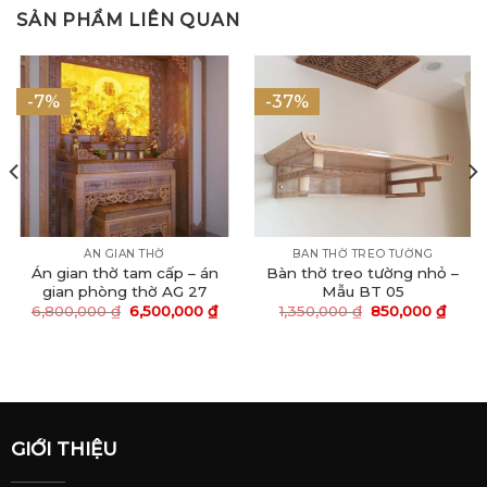
SẢN PHẨM LIÊN QUAN
-7%
-37%
ÁN GIAN THỜ
BAN THỜ TREO TƯỜNG
Án gian thờ tam cấp – án
Bàn thờ treo tường nhỏ –
gian phòng thờ AG 27
Mẫu BT 05
6,800,000
₫
6,500,000
₫
1,350,000
₫
850,000
₫
GIỚI THIỆU