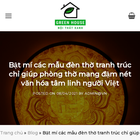
Skip
to
content
Bật mí các mẫu đèn thờ tranh trúc
chỉ giúp phòng thờ mang đậm nét
văn hóa tâm linh người Việt
POSTED ON
08/04/2021
BY
ADMIN@VN
Trang chủ
»
Blog
»
Bật mí các mẫu đèn thờ tranh trúc chỉ giúp