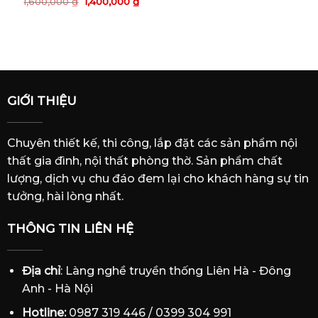
Giá
Giá
1,600,000
₫
1,400,000
₫
gốc
hiện
là:
tại
1,600,000 ₫.
là:
1,400,000 ₫.
GIỚI THIỆU
Chuyên thiết kế, thi công, lắp đặt các sản phẩm nội
thất gia đình, nội thất phòng thờ. Sản phẩm chất
lượng, dịch vụ chu đáo đem lại cho khách hàng sự tin
tưởng, hài lòng nhất.
THÔNG TIN LIÊN HỆ
Địa chỉ
: Làng nghề truyền thống Liên Hà - Đông
Anh - Hà Nội
Hotline:
0987 319 446 / 0399 304 991