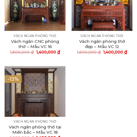
VÁCH NGĂN PHÒNG THỜ
VÁCH NGĂN PHÒNG THỜ
Vách ngăn CNC phòng
Vách ngăn phòng thờ
thờ – Mẫu VC 16
đẹp – Mẫu VC 12
Giá
Giá
Giá
Giá
1,600,000
₫
1,400,000
₫
1,600,000
₫
1,400,000
₫
gốc
hiện
gốc
hiện
là:
tại
là:
tại
1,600,000 ₫.
là:
1,600,000 ₫.
là:
1,400,000 ₫.
1,400
-13%
VÁCH NGĂN PHÒNG THỜ
Vách ngăn phòng thờ tại
Miền bắc – Mẫu VC 18