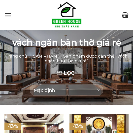
Skip
to
content
vách ngăn bàn thờ giá rẻ
Trang chủ
/
SẢN PHẨM
/
Sản phẩm được gắn thẻ “vách
ngăn bàn thờ giá rẻ”
LỌC
-13%
-13%