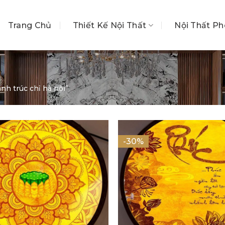
Trang Chủ
Thiết Kế Nội Thất
Nội Thất P
h trúc chỉ hà nội”
-30%