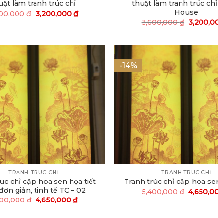
ật làm tranh trúc chỉ
thuật làm tranh trúc ch
House
600,000
₫
3,200,000
₫
3,600,000
₫
3,200,0
-14%
TRANH TRÚC CHỈ
TRANH TRÚC CHỈ
uc chỉ cặp hoa sen họa tiết
Tranh trúc chỉ cặp hoa se
đơn giản, tinh tế TC – 02
5,400,000
₫
4,650,0
400,000
₫
4,650,000
₫