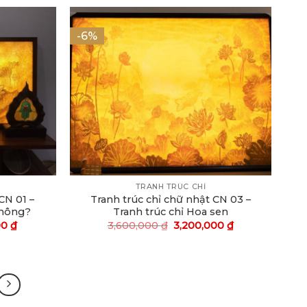
-6%
TRANH TRÚC CHỈ
CN 01 –
Tranh trúc chỉ chữ nhật CN 03 –
không?
Tranh trúc chỉ Hoa sen
00
₫
3,600,000
₫
3,200,000
₫