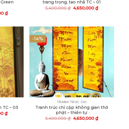
ỉ Green
trang trọng, tao nhã TC – 01
5,400,000
₫
4,650,000
₫
00
₫
-14%
TRANH TRÚC CHỈ
Tranh trúc chỉ cặp không gian thờ
n TC – 03
phật – thiền tự
00
₫
5,400,000
₫
4,650,000
₫