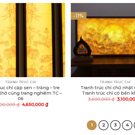
-11%
TRANH TRÚC CHỈ
TRANH TRÚC CHỈ
uc chỉ cặp sen – trăng – tre
Tranh trúc chỉ chữ nhật 
 thờ cúng trang nghiêm TC –
Tranh trúc chỉ có bền 
06
3,600,000
₫
3,100,0
400,000
₫
4,650,000
₫
1
2
3
4