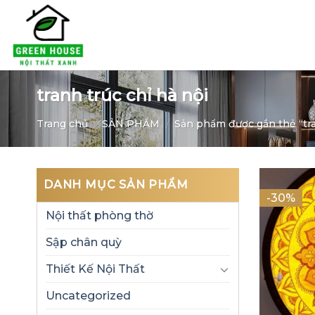
Skip
to
content
tranh trúc chỉ hà nội
Trang chủ
/
SẢN PHẨM
/
Sản phẩm được gắn thẻ “tran
DANH MỤC SẢN PHẨM
-30%
Nội thất phòng thờ
Sập chân quỳ
Thiết Kế Nội Thất
Uncategorized