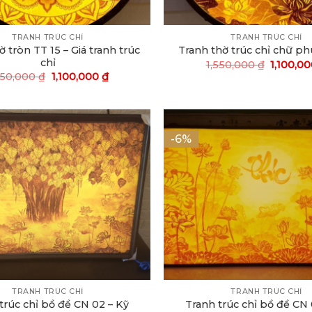
TRANH TRÚC CHỈ
TRANH TRÚC CHỈ
ờ tròn TT 15 – Giá tranh trúc
Tranh thờ trúc chỉ chữ p
chỉ
1,550,000
₫
1,100,0
550,000
₫
1,100,000
₫
-6%
TRANH TRÚC CHỈ
TRANH TRÚC CHỈ
trúc chỉ bồ đề CN 02 – Kỹ
Tranh trúc chỉ bồ đề CN 