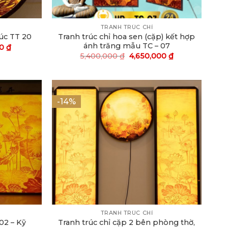
TRANH TRÚC CHỈ
Tranh trúc chỉ hoa sen (cặp) kết hợp
húc TT 20
ánh trăng mẫu TC – 07
00
₫
5,400,000
₫
4,650,000
₫
-14%
TRANH TRÚC CHỈ
02 – Kỹ
Tranh trúc chỉ cặp 2 bên phòng thờ,