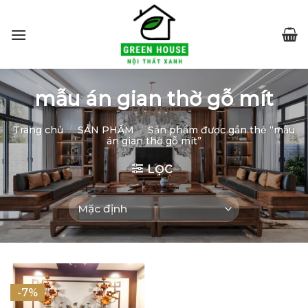
Skip
to
content
mẫu án gian thờ gỗ mít
Trang chủ
/
SẢN PHẨM
/
Sản phẩm được gắn thẻ “mẫu
án gian thờ gỗ mít”
LỌC
-7%