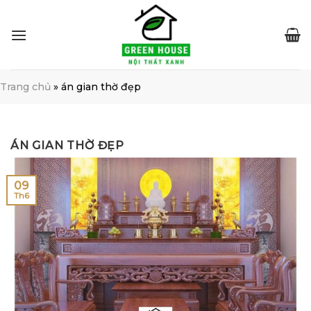
Skip
to
content
Trang chủ
»
án gian thờ đẹp
ÁN GIAN THỜ ĐẸP
09
Th6