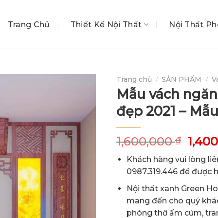
Trang Chủ
Thiết Kế Nội Thất
Nội Thất P
Trang chủ
/
SẢN PHẨM
/
V
Mẫu vách ngăn
đẹp 2021 – Mẫu
Giá
1,600,000
1,40
₫
gốc
Khách hàng vui lòng liê
là:
0987.319.446 để được hỗ
1,600
Nội thất xanh Green 
mang đến cho quý khá
phòng thờ ấm cúm, tran