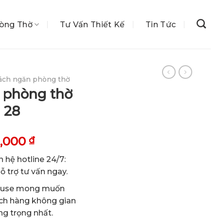
hòng Thờ
Tư Vấn Thiết Kế
Tin Tức
ách ngăn phòng thờ
 phòng thờ
 28
Giá
0,000
₫
hiện
n hệ hotline 24/7:
tại
 trợ tư vấn ngay.
,000 ₫.
là:
1,400,000 ₫.
House mong muốn
ch hàng không gian
g trọng nhất.