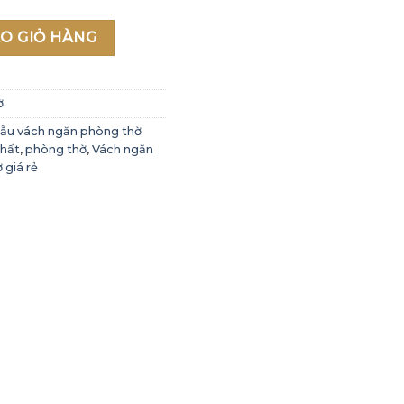
ẹp 2021 - Mẫu 28 số lượng
O GIỎ HÀNG
ờ
ẫu vách ngăn phòng thờ
thất
,
phòng thờ
,
Vách ngăn
 giá rẻ