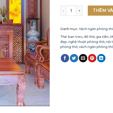
Mẫu vách ngăn phòng thờ đ
THÊM VÀ
Danh mục:
Vách ngăn phòng th
Thẻ:
ban treo
,
đồ thờ
,
gia tiên
,
M
đẹp
,
nghệ thuật phòng thờ
,
nội 
phòng thờ
,
vách ngăn phòng thờ