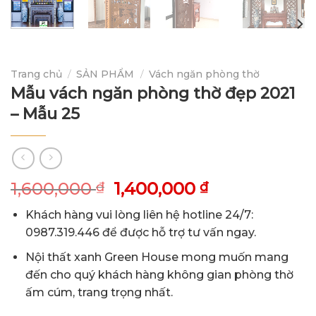
Trang chủ
/
SẢN PHẨM
/
Vách ngăn phòng thờ
Mẫu vách ngăn phòng thờ đẹp 2021
– Mẫu 25
Giá
Giá
1,600,000
1,400,000
₫
₫
gốc
hiện
Khách hàng vui lòng liên hệ hotline 24/7:
là:
tại
0987.319.446 để được hỗ trợ tư vấn ngay.
1,600,000 ₫.
là:
1,400,000 ₫.
Nội thất xanh Green House mong muốn mang
đến cho quý khách hàng không gian phòng thờ
ấm cúm, trang trọng nhất.