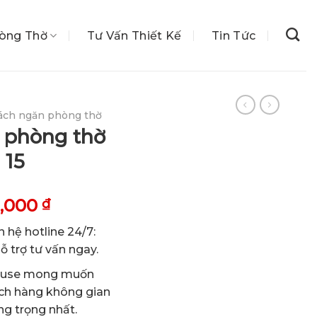
hòng Thờ
Tư Vấn Thiết Kế
Tin Tức
ách ngăn phòng thờ
 phòng thờ
 15
Giá
0,000
₫
hiện
n hệ hotline 24/7:
tại
 trợ tư vấn ngay.
,000 ₫.
là:
1,400,000 ₫.
House mong muốn
ch hàng không gian
g trọng nhất.