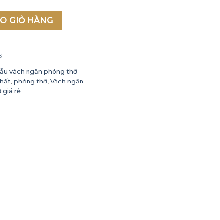
ẹp 2021 - Mẫu 15 số lượng
O GIỎ HÀNG
ờ
ẫu vách ngăn phòng thờ
thất
,
phòng thờ
,
Vách ngăn
 giá rẻ