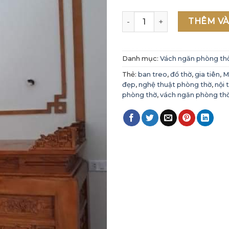
Mẫu vách ngăn phòng thờ đ
THÊM VÀ
Danh mục:
Vách ngăn phòng th
Thẻ:
ban treo
,
đồ thờ
,
gia tiên
,
M
đẹp
,
nghệ thuật phòng thờ
,
nội 
phòng thờ
,
vách ngăn phòng thờ