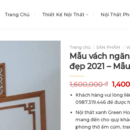
Trang Chủ
Thiết Kế Nội Thất
Nội Thất P
Trang chủ
/
SẢN PHẨM
/
V
Mẫu vách ngăn
đẹp 2021 – Mẫu
Giá
1,600,000
1,40
₫
gốc
Khách hàng vui lòng liê
là:
0987.319.446 để được hỗ
1,600
Nội thất xanh Green 
mang đến cho quý khá
phòng thờ ấm cúm, tran