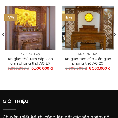
-7%
-6%
ÁN GIAN THỜ
ÁN GIAN THỜ
Án gian thờ tam cấp – án
Án gian tam cấp – án gian
gian phòng thờ AG 27
phòng thờ AG 29
6,800,000
₫
6,500,000
₫
9,000,000
₫
8,500,000
₫
GIỚI THIỆU
Chuyên thiết kế, thi công, lắp đặt các sản phẩm nội