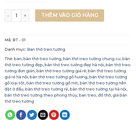
Bàn thờ treo tường giá rẻ Hà Nội - Mẫu BT 01 số lượng
THÊM VÀO GIỎ HÀNG
Mã:
BT - 01
Danh mục:
Ban thờ treo tường
Thẻ:
ban
,
bàn thờ treo tường
,
bàn thờ treo tường chung cư
,
bàn
thờ treo tường đẹp
,
bàn thờ treo tường đẹp hà nội
,
bàn thờ treo
tường đơn giản
,
bàn thờ treo tường giá rẻ
,
bàn thờ treo tường
giá rẻ hà nội
,
bàn thờ treo tường gỗ hương
,
bàn thờ treo tường
gỗ loại tốt
,
bàn thờ treo tường gỗ mít
,
bàn thờ treo tường nên
đặt ở đâu
,
bàn thờ treo tường rẻ
,
bàn thờ treo tường tại hà nội
,
bàn thờ treo tường theo phong thủy
,
ban treo
,
đồ thờ
,
giá bàn
thờ treo tường