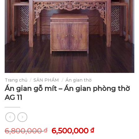
Trang chủ
/
SẢN PHẨM
/
Án gian thờ
Án gian gỗ mít – Án gian phòng thờ
AG 11
6,800,000
6,500,000
₫
₫