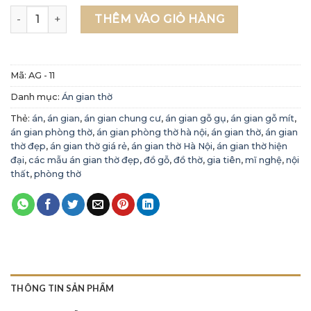
Án gian gỗ mít - Án gian phòng thờ AG 11 số lượng
THÊM VÀO GIỎ HÀNG
Mã:
AG - 11
Danh mục:
Án gian thờ
Thẻ:
án
,
án gian
,
án gian chung cư
,
án gian gỗ gụ
,
án gian gỗ mít
,
án gian phòng thờ
,
án gian phòng thờ hà nội
,
án gian thờ
,
án gian
thờ đẹp
,
án gian thờ giá rẻ
,
án gian thờ Hà Nội
,
án gian thờ hiện
đại
,
các mẫu án gian thờ đẹp
,
đồ gỗ
,
đồ thờ
,
gia tiên
,
mĩ nghệ
,
nội
thất
,
phòng thờ
THÔNG TIN SẢN PHẨM