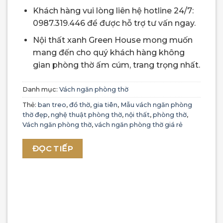
gốc
hiện
Khách hàng vui lòng liên hệ hotline 24/7:
là:
tại
0987.319.446 để được hỗ trợ tư vấn ngay.
1,600,000 ₫.
là:
1,400,000
Nội thất xanh Green House mong muốn
mang đến cho quý khách hàng không
gian phòng thờ ấm cúm, trang trọng nhất.
Danh mục:
Vách ngăn phòng thờ
Thẻ:
ban treo
,
đồ thờ
,
gia tiên
,
Mẫu vách ngăn phòng
thờ đẹp
,
nghệ thuật phòng thờ
,
nội thất
,
phòng thờ
,
Vách ngăn phòng thờ
,
vách ngăn phòng thờ giá rẻ
ĐỌC TIẾP