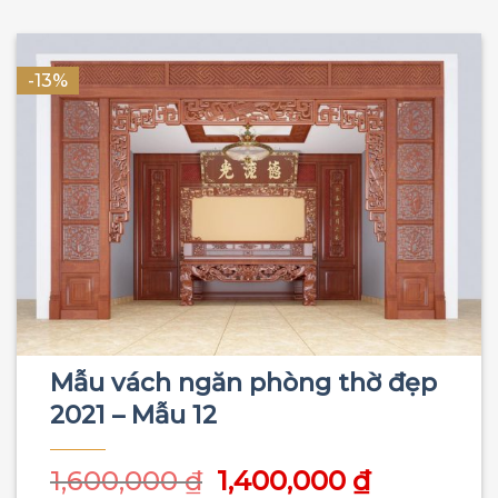
-13%
Mẫu vách ngăn phòng thờ đẹp
2021 – Mẫu 12
Giá
Giá
1,600,000
₫
1,400,000
₫